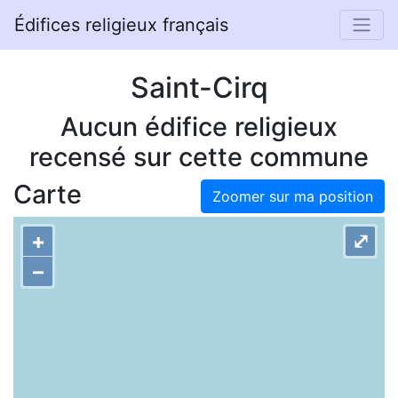
Édifices religieux français
Saint-Cirq
Aucun édifice religieux
recensé sur cette commune
Carte
Zoomer sur ma position
+
⤢
–