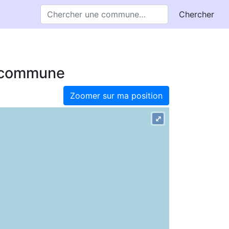
Chercher
e commune
Zoomer sur ma position
⤢