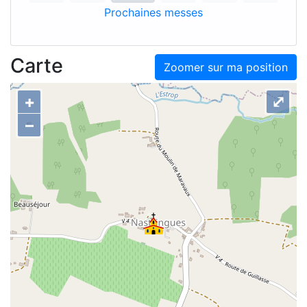
Prochaines messes
Carte
Zoomer sur ma position
+
⤢
–