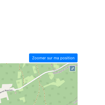
Zoomer sur ma position
⤢