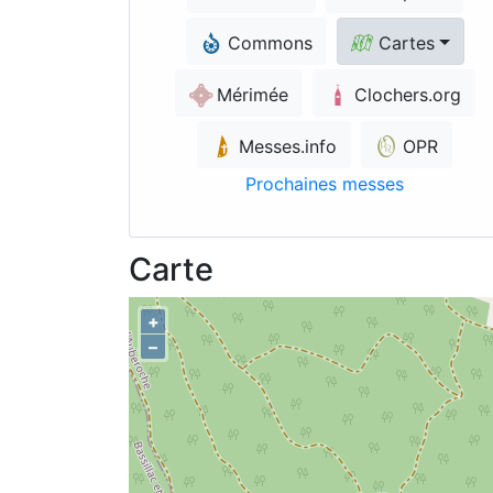
Commons
Cartes
Mérimée
Clochers.org
Messes.info
OPR
Prochaines messes
Carte
+
–