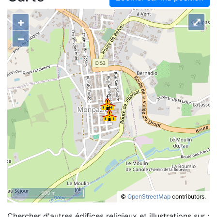
+
⤢
–
500 m
©
OpenStreetMap
contributors.
Chercher d'autres édifices religieux et illustrations sur :