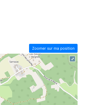
Zoomer sur ma position
⤢