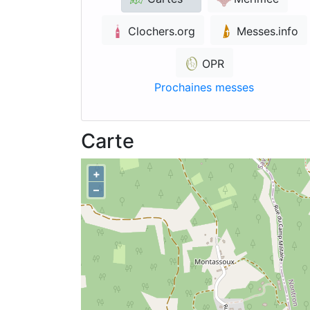
Clochers.org
Messes.info
OPR
Prochaines messes
Carte
+
–