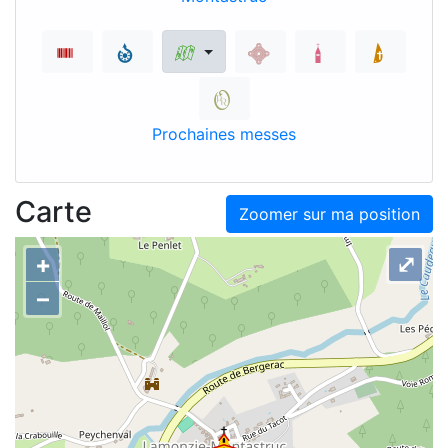
Prochaines messes
Carte
Zoomer sur ma position
+
⤢
–