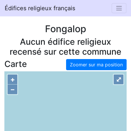
Édifices religieux français
Fongalop
Aucun édifice religieux
recensé sur cette commune
Carte
Zoomer sur ma position
+
⤢
–