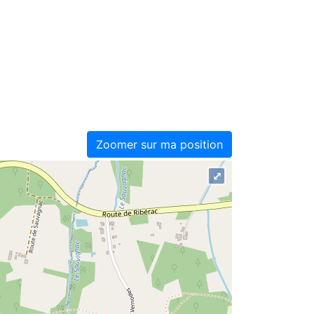
Zoomer sur ma position
⤢