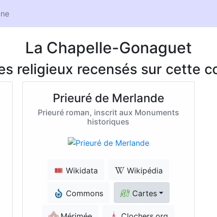
ne
La Chapelle-Gonaguet
ces religieux recensés sur cette
Prieuré de Merlande
Prieuré roman, inscrit aux Monuments
historiques
Wikidata
Wikipédia
Commons
Cartes
Mérimée
Clochers.org