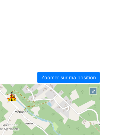
Zoomer sur ma position
⤢