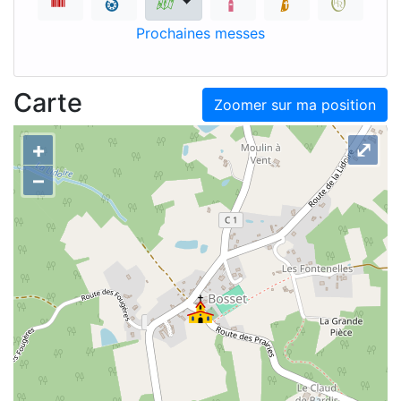
Prochaines messes
Carte
Zoomer sur ma position
+
⤢
–