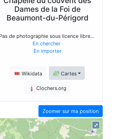
Chapelle du couvent des
Dames de la Foi de
Beaumont-du-Périgord
Pas de photographie sous licence libre...
En chercher
En importer
Wikidata
Cartes
Clochers.org
Zoomer sur ma position
⤢