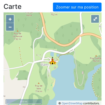
Carte
Zoomer sur ma position
+
⤢
–
500 m
©
OpenStreetMap
contributors.