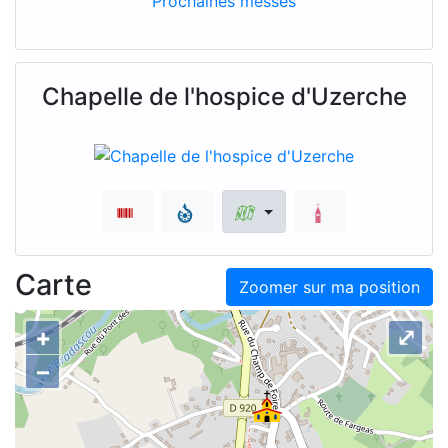
Prochaines messes
Chapelle de l'hospice d'Uzerche
Carte
Zoomer sur ma position
+
⤢
–