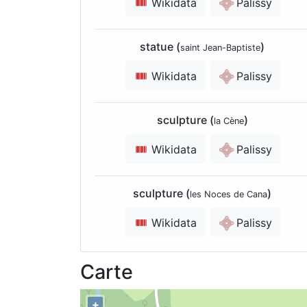
Wikidata
Palissy
statue (
)
saint Jean-Baptiste
Wikidata
Palissy
sculpture (
)
la Cène
Wikidata
Palissy
sculpture (
)
les Noces de Cana
Wikidata
Palissy
Carte
+