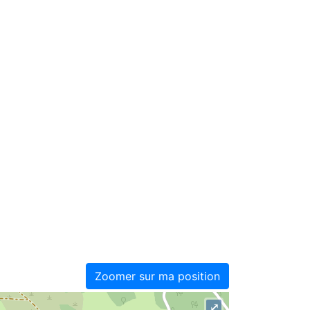
Zoomer sur ma position
⤢