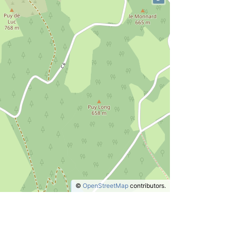
©
OpenStreetMap
contributors.