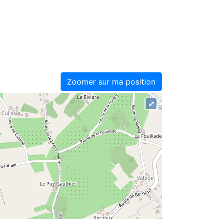
Zoomer sur ma position
⤢