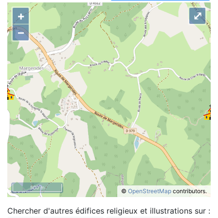
+
⤢
–
500 m
©
OpenStreetMap
contributors.
Chercher d'autres édifices religieux et illustrations sur :