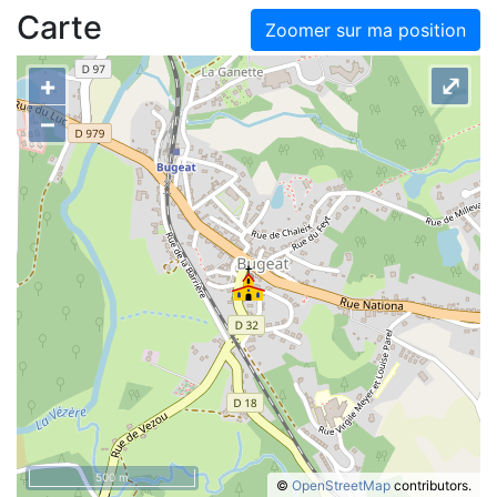
Carte
Zoomer sur ma position
+
⤢
–
500 m
©
OpenStreetMap
contributors.