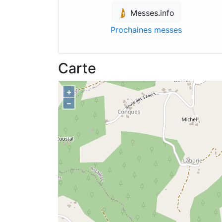
Messes.info
Prochaines messes
Carte
+
–