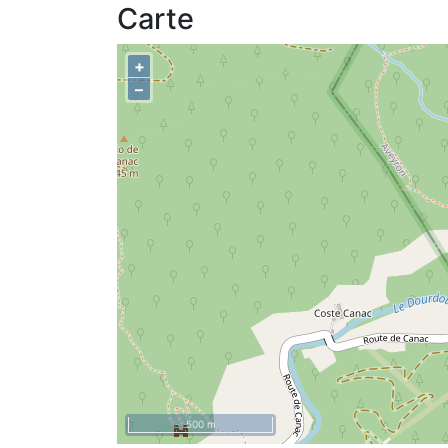
Carte
+
–
500 m