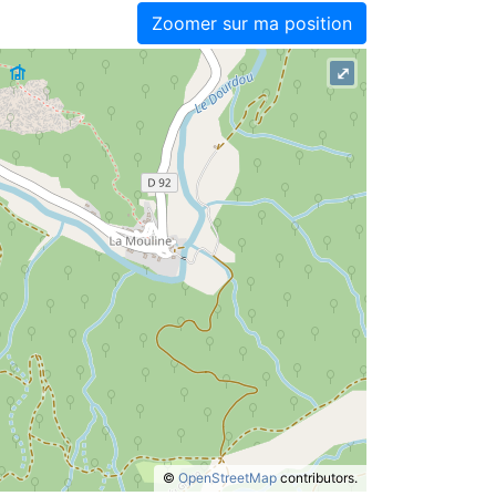
Zoomer sur ma position
⤢
©
OpenStreetMap
contributors.