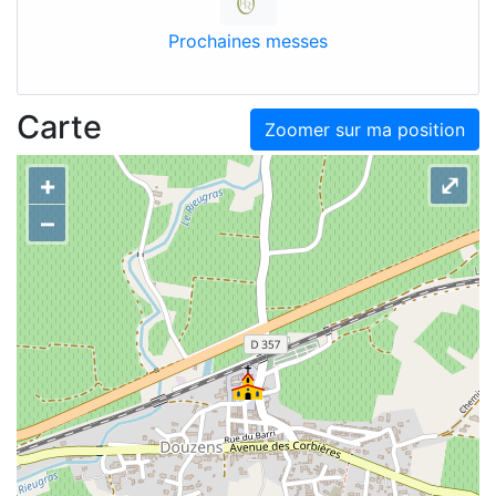
Prochaines messes
Carte
Zoomer sur ma position
+
⤢
–