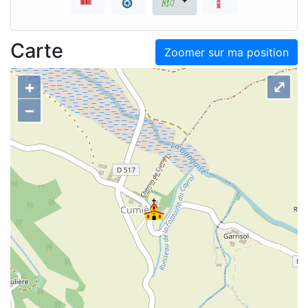
Carte
Zoomer sur ma position
+
⤢
–