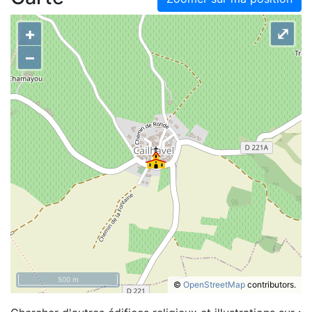
+
⤢
–
500 m
©
OpenStreetMap
contributors.