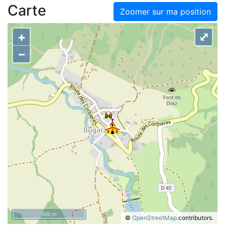
Carte
Zoomer sur ma position
+
⤢
–
500 m
©
OpenStreetMap
contributors.