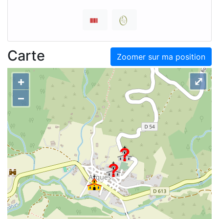
Carte
Zoomer sur ma position
+
⤢
–