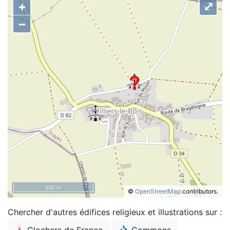
+
⤢
–
500 m
©
OpenStreetMap
contributors.
Chercher d'autres édifices religieux et illustrations sur :