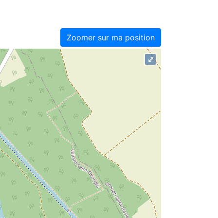
Zoomer sur ma position
⤢