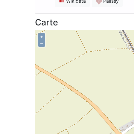
Wikidata
Palissy
Carte
+
–