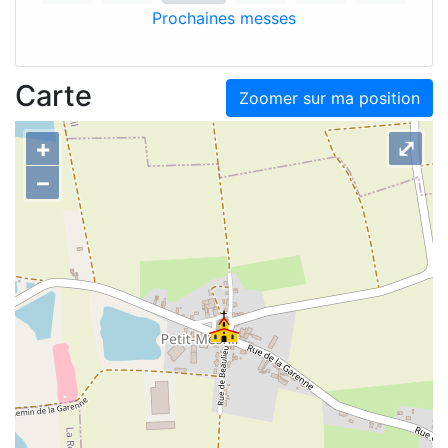
Prochaines messes
Carte
Zoomer sur ma position
+
⤢
–