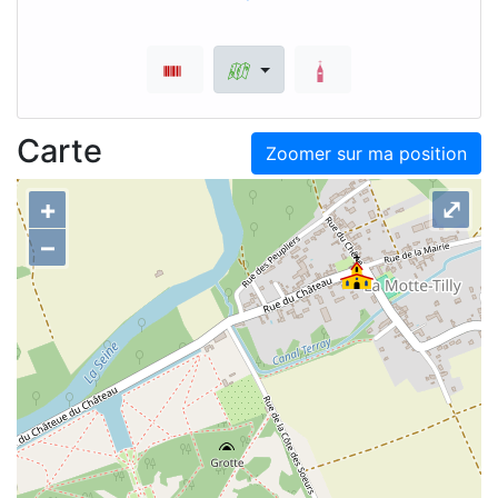
Carte
Zoomer sur ma position
+
⤢
–