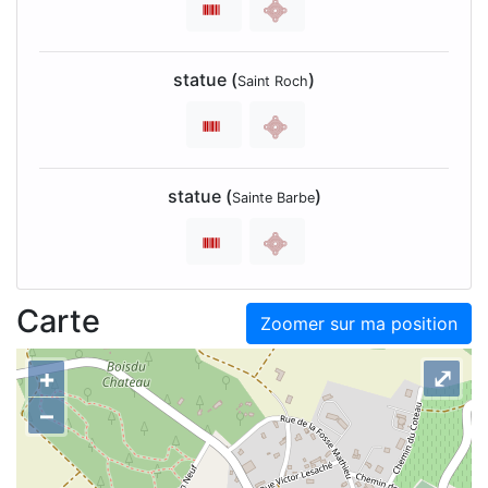
statue (
)
Saint Roch
statue (
)
Sainte Barbe
Carte
Zoomer sur ma position
+
⤢
–