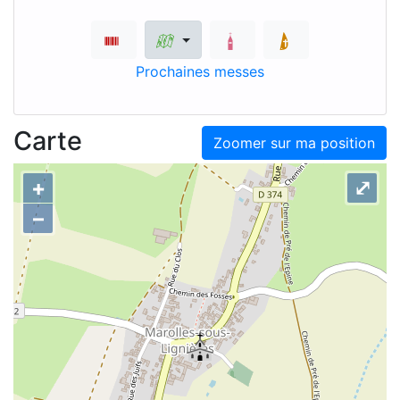
Prochaines messes
Carte
Zoomer sur ma position
+
⤢
–