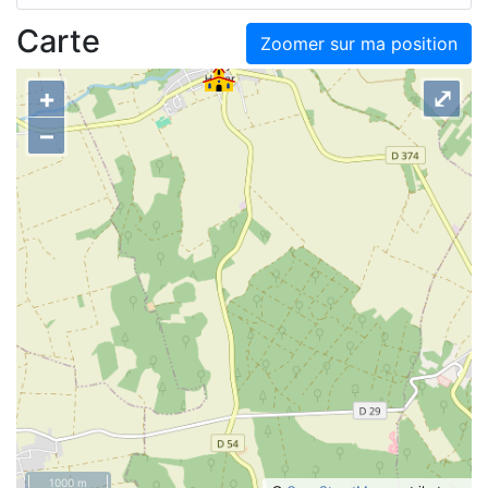
Carte
Zoomer sur ma position
+
⤢
–
1000 m