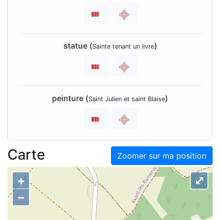
statue (
)
Sainte tenant un livre
peinture (
)
Saint Julien et saint Blaise
Carte
Zoomer sur ma position
+
⤢
–