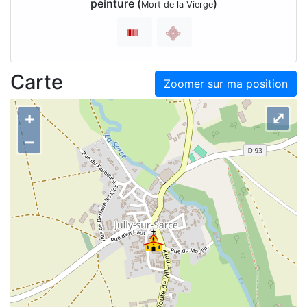
peinture (
)
Mort de la Vierge
Carte
Zoomer sur ma position
+
⤢
–