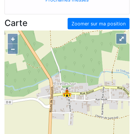
Carte
Zoomer sur ma position
+
⤢
–