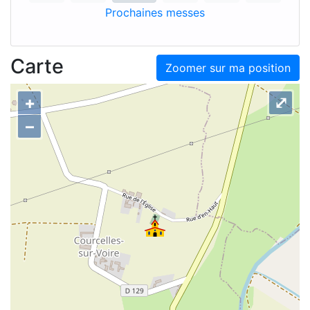
Prochaines messes
Carte
Zoomer sur ma position
+
⤢
–