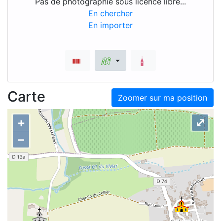
Pas de photographie sous licence libre...
En chercher
En importer
Carte
Zoomer sur ma position
+
⤢
–