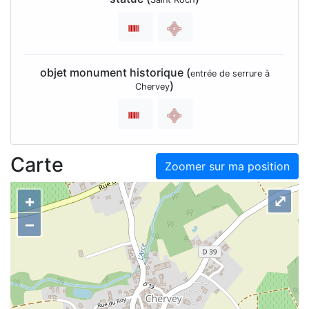
objet monument historique (
entrée de serrure à
)
Chervey
Carte
Zoomer sur ma position
+
⤢
–