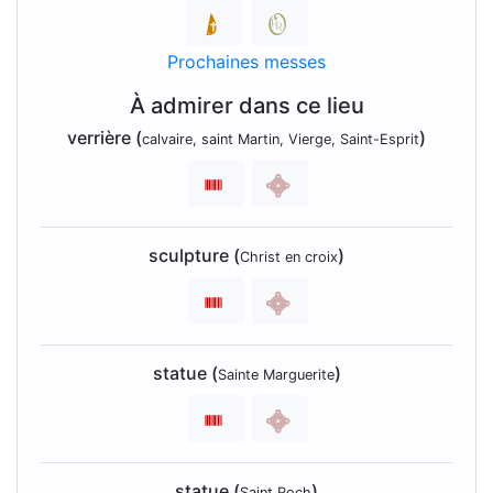
Prochaines messes
À admirer dans ce lieu
verrière (
)
calvaire, saint Martin, Vierge, Saint-Esprit
sculpture (
)
Christ en croix
statue (
)
Sainte Marguerite
statue (
)
Saint Roch