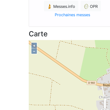
Messes.info
OPR
Prochaines messes
Carte
+
–