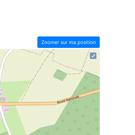
Zoomer sur ma position
⤢