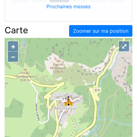
Prochaines messes
Carte
Zoomer sur ma position
+
⤢
–