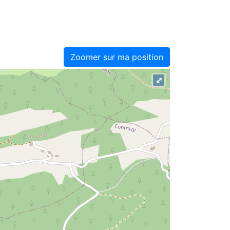
Zoomer sur ma position
⤢