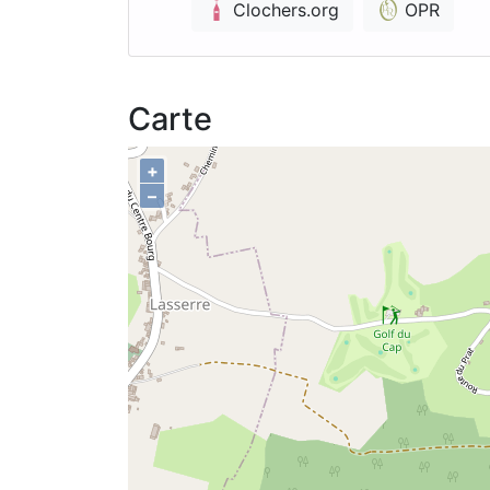
Clochers.org
OPR
Carte
+
–