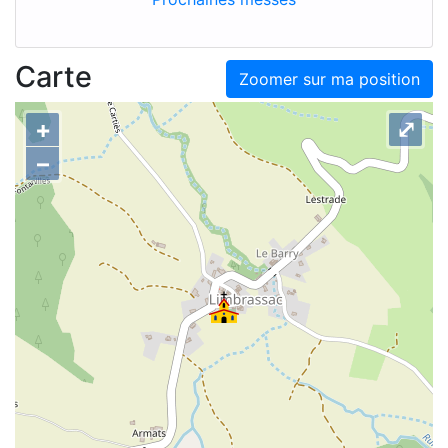
Carte
Zoomer sur ma position
+
⤢
–