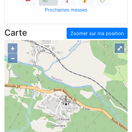
Prochaines messes
Carte
Zoomer sur ma position
+
⤢
–