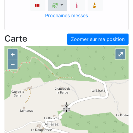
Prochaines messes
Carte
Zoomer sur ma position
+
⤢
–