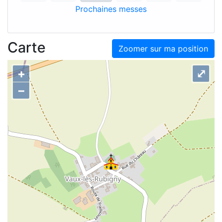
Prochaines messes
Carte
Zoomer sur ma position
+
⤢
–