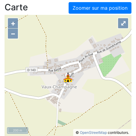
Carte
Zoomer sur ma position
+
⤢
–
200 m
©
OpenStreetMap
contributors.