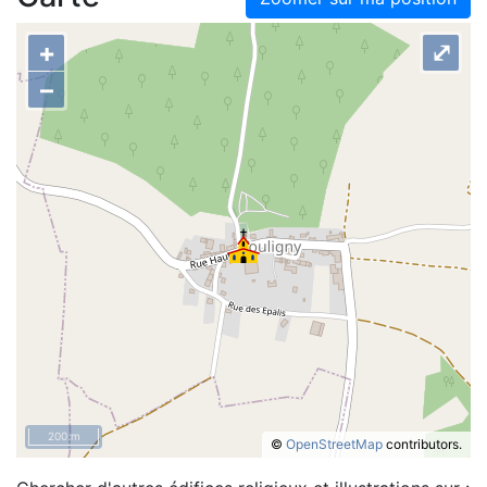
+
⤢
–
200 m
©
OpenStreetMap
contributors.