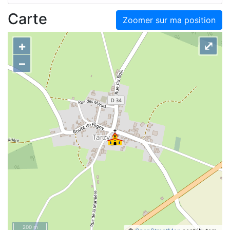
Carte
Zoomer sur ma position
+
⤢
–
200 m