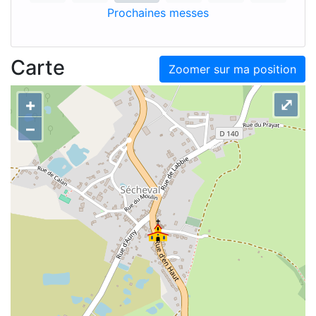
Prochaines messes
Carte
Zoomer sur ma position
+
⤢
–