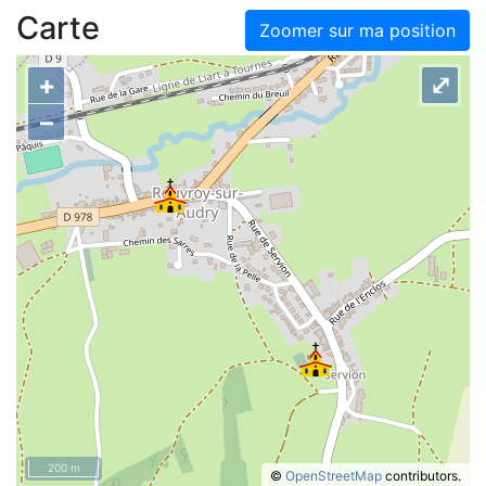
Carte
Zoomer sur ma position
+
⤢
–
200 m
©
OpenStreetMap
contributors.